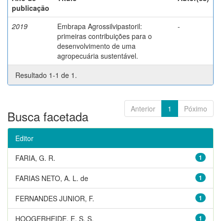
publicação
2019
Embrapa Agrossilvipastoril:
-
primeiras contribuições para o
desenvolvimento de uma
agropecuária sustentável.
Resultado 1-1 de 1.
Anterior
1
Póximo
Busca facetada
Editor
FARIA, G. R.
1
FARIAS NETO, A. L. de
1
FERNANDES JUNIOR, F.
1
HOOGERHEIDE, E. S. S.
1