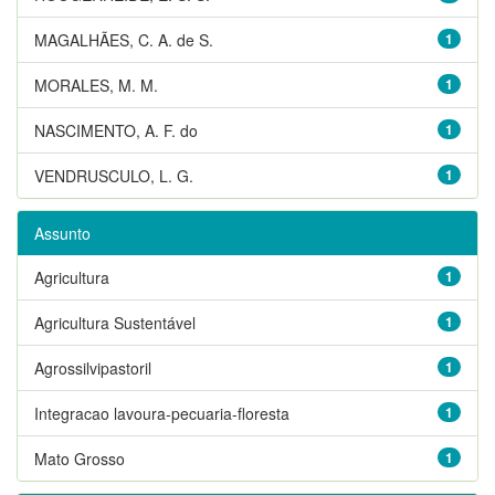
MAGALHÃES, C. A. de S.
1
MORALES, M. M.
1
NASCIMENTO, A. F. do
1
VENDRUSCULO, L. G.
1
Assunto
Agricultura
1
Agricultura Sustentável
1
Agrossilvipastoril
1
Integracao lavoura-pecuaria-floresta
1
Mato Grosso
1