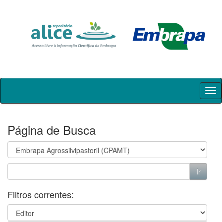
Skip
navigation
Página de Busca
Filtros correntes: