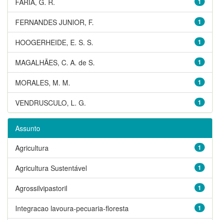
FARIA, G. R.
1
FERNANDES JUNIOR, F.
1
HOOGERHEIDE, E. S. S.
1
MAGALHÃES, C. A. de S.
1
MORALES, M. M.
1
VENDRUSCULO, L. G.
1
Assunto
Agricultura
1
Agricultura Sustentável
1
Agrossilvipastoril
1
Integracao lavoura-pecuaria-floresta
1