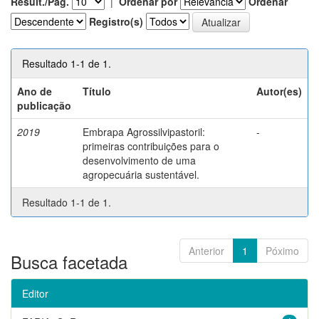
Result./Pág.
|
Ordenar por
Ordenar
Registro(s)
Resultado 1-1 de 1.
Ano de
Título
Autor(es)
publicação
2019
Embrapa Agrossilvipastoril:
-
primeiras contribuições para o
desenvolvimento de uma
agropecuária sustentável.
Resultado 1-1 de 1.
Anterior
1
Póximo
Busca facetada
Editor