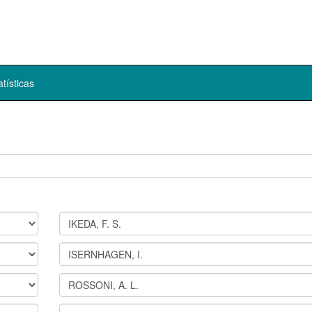
atísticas