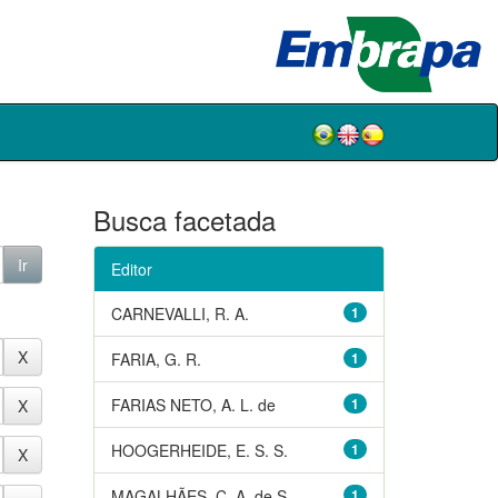
Busca facetada
Editor
CARNEVALLI, R. A.
1
FARIA, G. R.
1
FARIAS NETO, A. L. de
1
HOOGERHEIDE, E. S. S.
1
MAGALHÃES, C. A. de S.
1