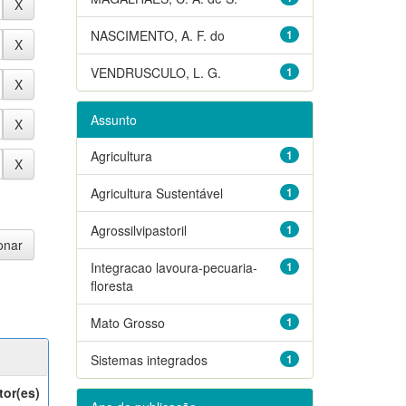
NASCIMENTO, A. F. do
1
VENDRUSCULO, L. G.
1
Assunto
Agricultura
1
Agricultura Sustentável
1
Agrossilvipastoril
1
Integracao lavoura-pecuaria-
1
floresta
Mato Grosso
1
Sistemas integrados
1
tor(es)