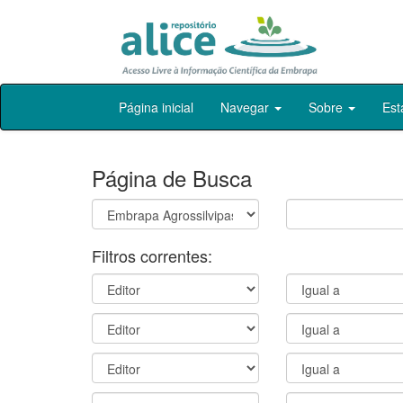
Skip
Página inicial
Navegar
Sobre
Est
navigation
Página de Busca
Filtros correntes: