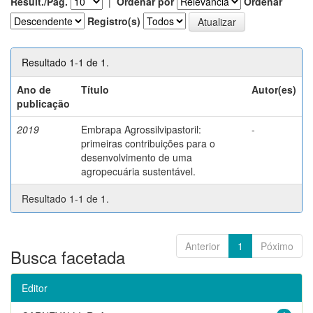
Result./Pág.
|
Ordenar por
Ordenar
Registro(s)
Resultado 1-1 de 1.
Ano de
Título
Autor(es)
publicação
2019
Embrapa Agrossilvipastoril:
-
primeiras contribuições para o
desenvolvimento de uma
agropecuária sustentável.
Resultado 1-1 de 1.
Anterior
1
Póximo
Busca facetada
Editor