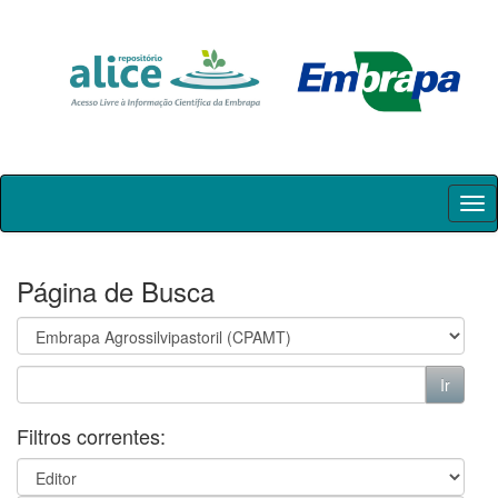
Skip
navigation
Página de Busca
Filtros correntes: