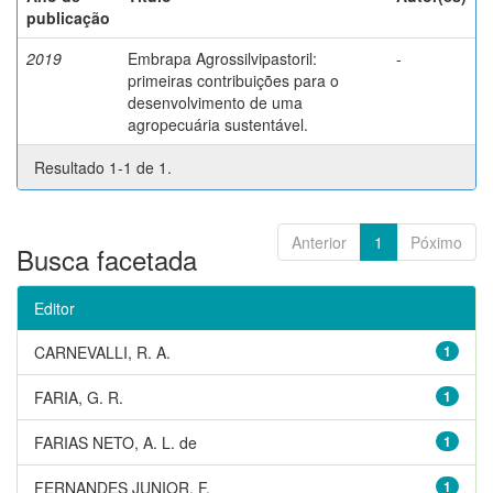
publicação
2019
Embrapa Agrossilvipastoril:
-
primeiras contribuições para o
desenvolvimento de uma
agropecuária sustentável.
Resultado 1-1 de 1.
Anterior
1
Póximo
Busca facetada
Editor
CARNEVALLI, R. A.
1
FARIA, G. R.
1
FARIAS NETO, A. L. de
1
FERNANDES JUNIOR, F.
1