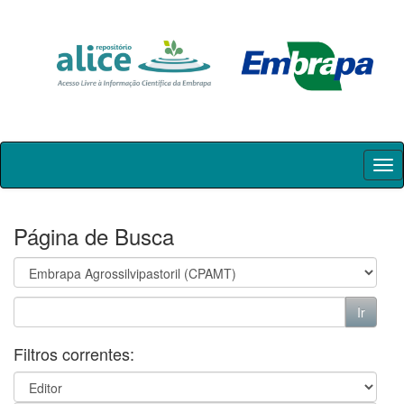
Skip
navigation
Página de Busca
Filtros correntes: