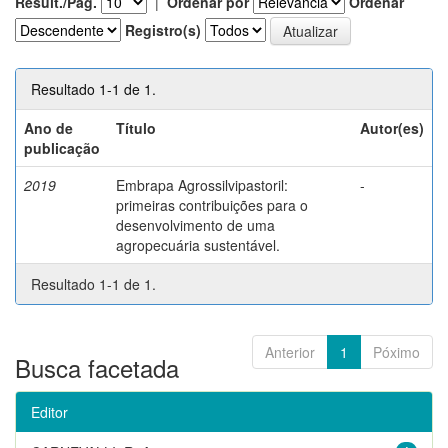
Result./Pág.
|
Ordenar por
Ordenar
Registro(s)
Resultado 1-1 de 1.
Ano de
Título
Autor(es)
publicação
2019
Embrapa Agrossilvipastoril:
-
primeiras contribuições para o
desenvolvimento de uma
agropecuária sustentável.
Resultado 1-1 de 1.
Anterior
1
Póximo
Busca facetada
Editor