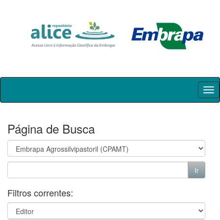
Skip
navigation
Página de Busca
Filtros correntes: