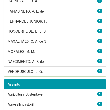
CARNEVALLI, R. A.
1
FARIAS NETO, A. L. de
1
FERNANDES JUNIOR, F.
1
HOOGERHEIDE, E. S. S.
1
MAGALHÃES, C. A. de S.
1
MORALES, M. M.
1
NASCIMENTO, A. F. do
1
VENDRUSCULO, L. G.
1
Assunto
Agricultura Sustentável
1
Agrossilvipastoril
1