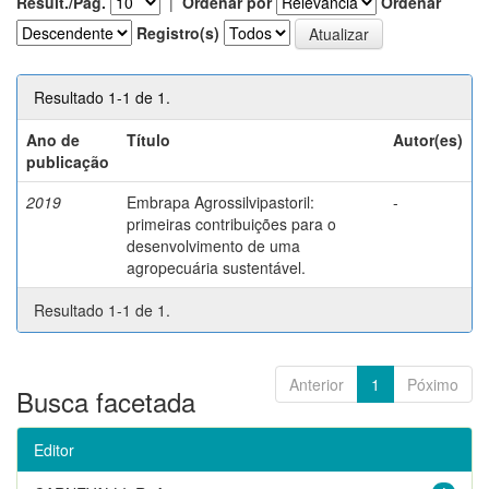
Result./Pág.
|
Ordenar por
Ordenar
Registro(s)
Resultado 1-1 de 1.
Ano de
Título
Autor(es)
publicação
2019
Embrapa Agrossilvipastoril:
-
primeiras contribuições para o
desenvolvimento de uma
agropecuária sustentável.
Resultado 1-1 de 1.
Anterior
1
Póximo
Busca facetada
Editor