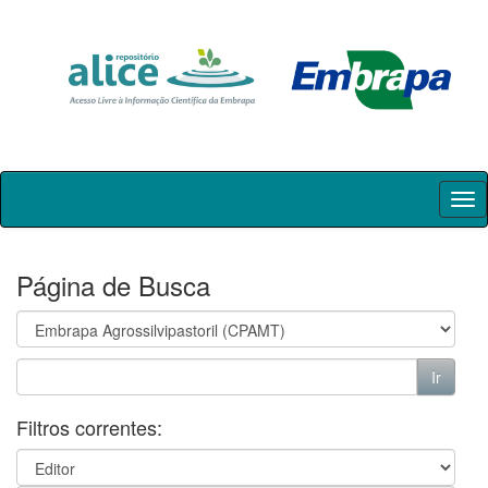
Skip
navigation
Página de Busca
Filtros correntes: