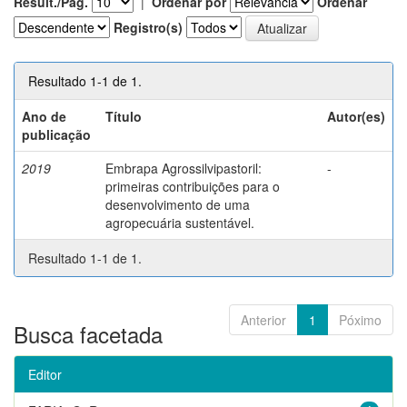
Result./Pág.
|
Ordenar por
Ordenar
Registro(s)
Resultado 1-1 de 1.
Ano de
Título
Autor(es)
publicação
2019
Embrapa Agrossilvipastoril:
-
primeiras contribuições para o
desenvolvimento de uma
agropecuária sustentável.
Resultado 1-1 de 1.
Anterior
1
Póximo
Busca facetada
Editor