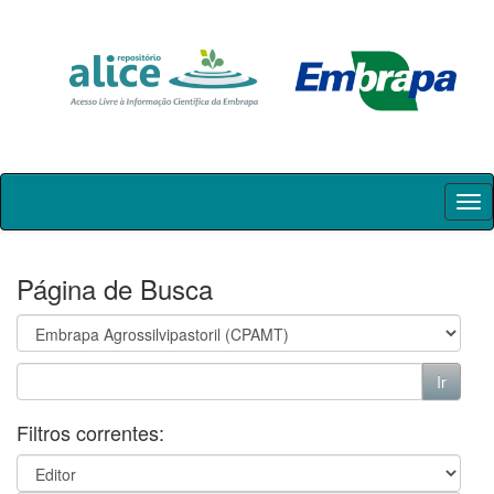
Skip
navigation
Página de Busca
Filtros correntes: