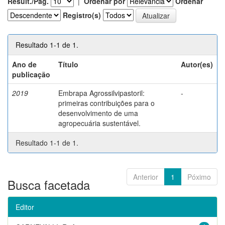
Result./Pág.
|
Ordenar por
Ordenar
Registro(s)
Resultado 1-1 de 1.
Ano de
Título
Autor(es)
publicação
2019
Embrapa Agrossilvipastoril:
-
primeiras contribuições para o
desenvolvimento de uma
agropecuária sustentável.
Resultado 1-1 de 1.
Anterior
1
Póximo
Busca facetada
Editor