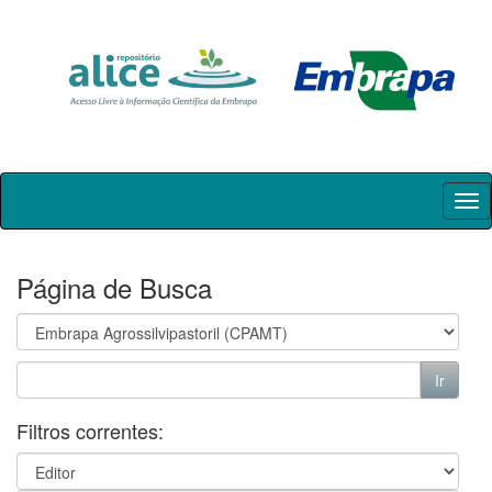
Skip
navigation
Página de Busca
Filtros correntes: