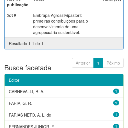
publicação
2019
Embrapa Agrossilvipastoril:
-
primeiras contribuições para o
desenvolvimento de uma
agropecuária sustentável.
Resultado 1-1 de 1.
Anterior
1
Póximo
Busca facetada
Editor
CARNEVALLI, R. A.
1
FARIA, G. R.
1
FARIAS NETO, A. L. de
1
FERNANDES JUNIOR, F.
1