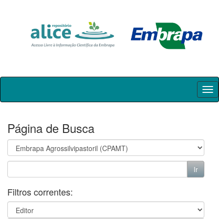
Skip
navigation
Página de Busca
Filtros correntes: