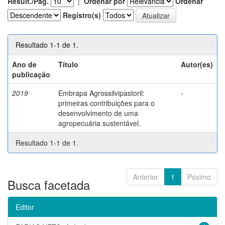
Result./Pág.
|
Ordenar por
Ordenar
Registro(s)
Resultado 1-1 de 1.
Ano de
Título
Autor(es)
publicação
2019
Embrapa Agrossilvipastoril:
-
primeiras contribuições para o
desenvolvimento de uma
agropecuária sustentável.
Resultado 1-1 de 1.
Anterior
1
Póximo
Busca facetada
Editor