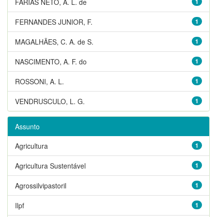
FARIAS NETO, A. L. de
1
FERNANDES JUNIOR, F.
1
MAGALHÃES, C. A. de S.
1
NASCIMENTO, A. F. do
1
ROSSONI, A. L.
1
VENDRUSCULO, L. G.
1
Assunto
Agricultura
1
Agricultura Sustentável
1
Agrossilvipastoril
1
Ilpf
1