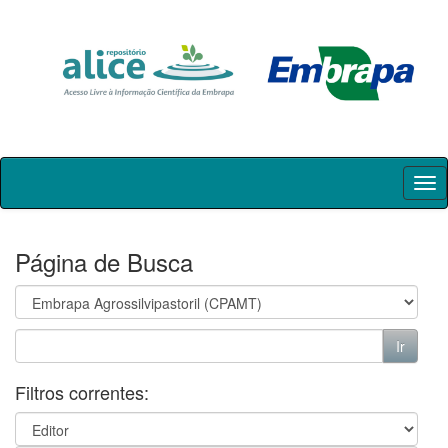
Skip
navigation
Página de Busca
Filtros correntes: