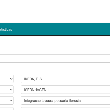
atísticas