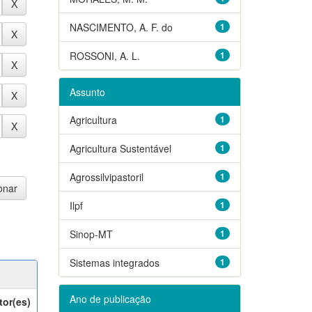
NASCIMENTO, A. F. do
1
ROSSONI, A. L.
1
Assunto
Agricultura
1
Agricultura Sustentável
1
Agrossilvipastoril
1
Ilpf
1
Sinop-MT
1
Sistemas integrados
1
Ano de publicação
tor(es)