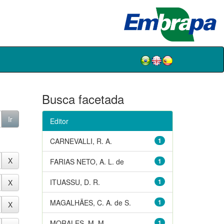
Busca facetada
Editor
CARNEVALLI, R. A.
1
FARIAS NETO, A. L. de
1
ITUASSU, D. R.
1
MAGALHÃES, C. A. de S.
1
MORALES, M. M.
1