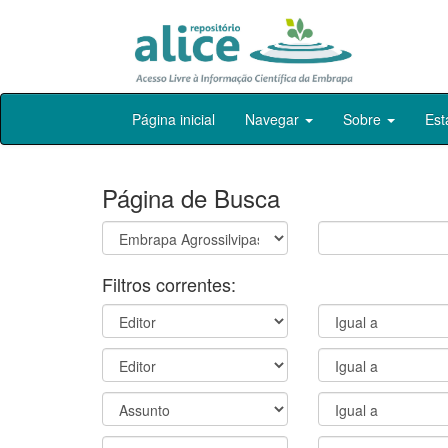
Skip
Página inicial
Navegar
Sobre
Est
navigation
Página de Busca
Filtros correntes: