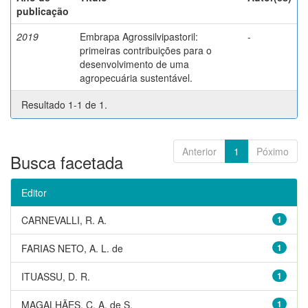
publicação
2019
Embrapa Agrossilvipastoril:
-
primeiras contribuições para o
desenvolvimento de uma
agropecuária sustentável.
Resultado 1-1 de 1.
Anterior
1
Póximo
Busca facetada
Editor
CARNEVALLI, R. A.
1
FARIAS NETO, A. L. de
1
ITUASSU, D. R.
1
MAGALHÃES, C. A. de S.
1