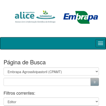
Skip
navigation
Página de Busca
Filtros correntes: