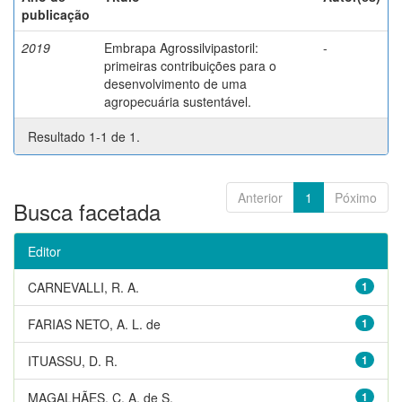
publicação
2019
Embrapa Agrossilvipastoril:
-
primeiras contribuições para o
desenvolvimento de uma
agropecuária sustentável.
Resultado 1-1 de 1.
Anterior
1
Póximo
Busca facetada
Editor
CARNEVALLI, R. A.
1
FARIAS NETO, A. L. de
1
ITUASSU, D. R.
1
MAGALHÃES, C. A. de S.
1