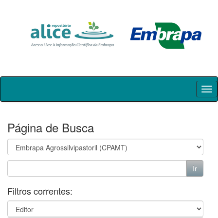
Skip
navigation
Página de Busca
Filtros correntes: