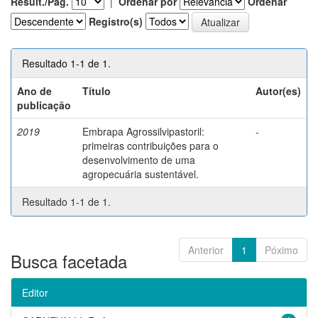
Result./Pág.
|
Ordenar por
Ordenar
Registro(s)
Resultado 1-1 de 1.
Ano de
Título
Autor(es)
publicação
2019
Embrapa Agrossilvipastoril:
-
primeiras contribuições para o
desenvolvimento de uma
agropecuária sustentável.
Resultado 1-1 de 1.
Anterior
1
Póximo
Busca facetada
Editor