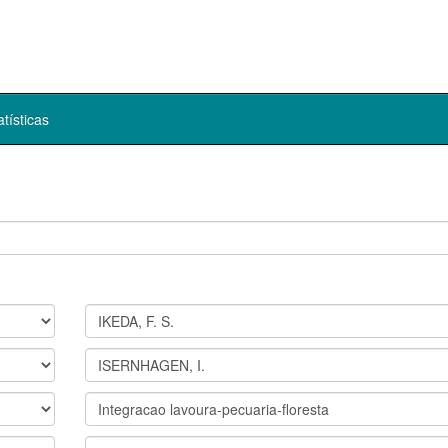
atísticas