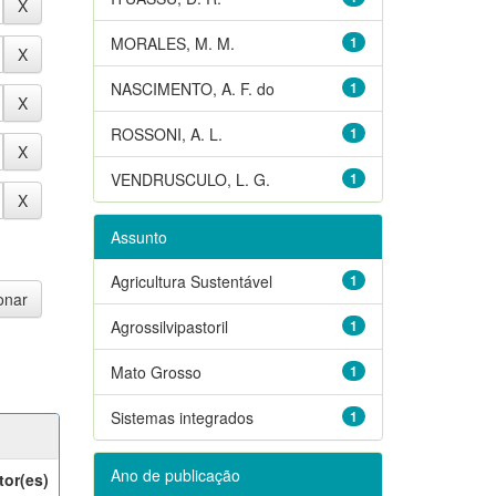
MORALES, M. M.
1
NASCIMENTO, A. F. do
1
ROSSONI, A. L.
1
VENDRUSCULO, L. G.
1
Assunto
Agricultura Sustentável
1
Agrossilvipastoril
1
Mato Grosso
1
Sistemas integrados
1
Ano de publicação
tor(es)