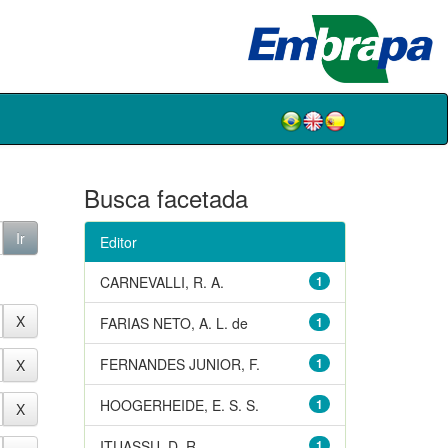
Busca facetada
Editor
CARNEVALLI, R. A.
1
FARIAS NETO, A. L. de
1
FERNANDES JUNIOR, F.
1
HOOGERHEIDE, E. S. S.
1
ITUASSU, D. R.
1