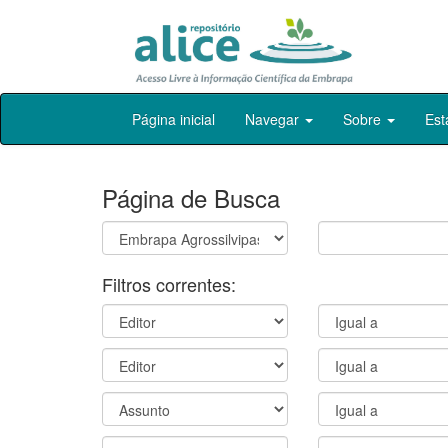
Skip
Página inicial
Navegar
Sobre
Est
navigation
Página de Busca
Filtros correntes: