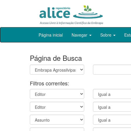
Skip
Página inicial
Navegar
Sobre
Est
navigation
Página de Busca
Filtros correntes: