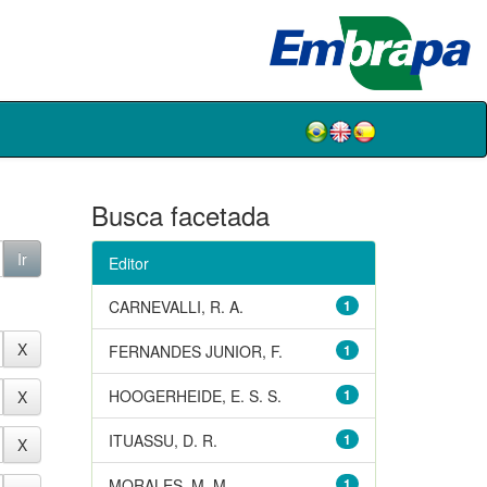
Busca facetada
Editor
CARNEVALLI, R. A.
1
FERNANDES JUNIOR, F.
1
HOOGERHEIDE, E. S. S.
1
ITUASSU, D. R.
1
MORALES, M. M.
1