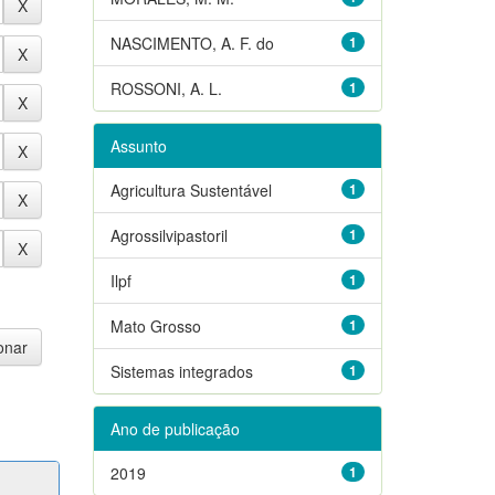
NASCIMENTO, A. F. do
1
ROSSONI, A. L.
1
Assunto
Agricultura Sustentável
1
Agrossilvipastoril
1
Ilpf
1
Mato Grosso
1
Sistemas integrados
1
Ano de publicação
2019
1