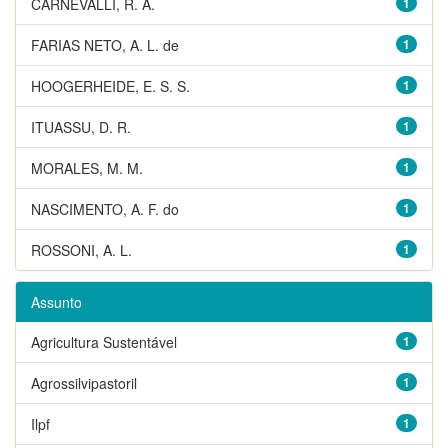
CARNEVALLI, R. A.
1
FARIAS NETO, A. L. de
1
HOOGERHEIDE, E. S. S.
1
ITUASSU, D. R.
1
MORALES, M. M.
1
NASCIMENTO, A. F. do
1
ROSSONI, A. L.
1
Assunto
Agricultura Sustentável
1
Agrossilvipastoril
1
Ilpf
1