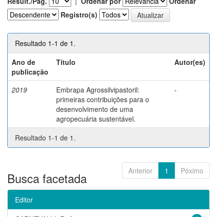
Result./Pág.
|
Ordenar por
Ordenar
Registro(s)
Resultado 1-1 de 1.
Ano de
Título
Autor(es)
publicação
2019
Embrapa Agrossilvipastoril:
-
primeiras contribuições para o
desenvolvimento de uma
agropecuária sustentável.
Resultado 1-1 de 1.
Anterior
1
Póximo
Busca facetada
Editor