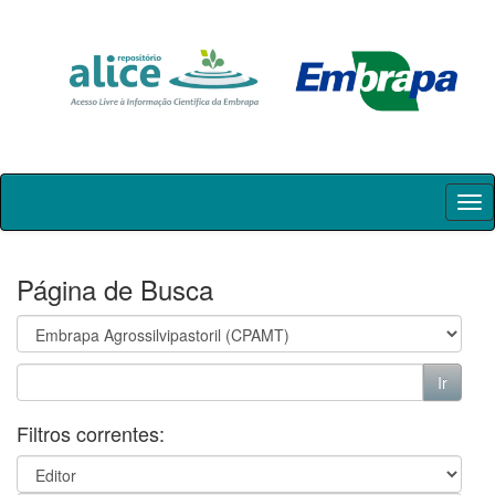
Skip
navigation
Página de Busca
Filtros correntes: