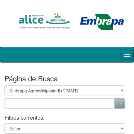
Skip
navigation
Página de Busca
Filtros correntes: