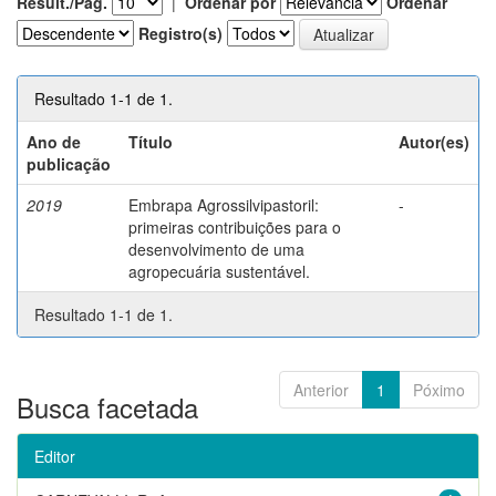
Result./Pág.
|
Ordenar por
Ordenar
Registro(s)
Resultado 1-1 de 1.
Ano de
Título
Autor(es)
publicação
2019
Embrapa Agrossilvipastoril:
-
primeiras contribuições para o
desenvolvimento de uma
agropecuária sustentável.
Resultado 1-1 de 1.
Anterior
1
Póximo
Busca facetada
Editor