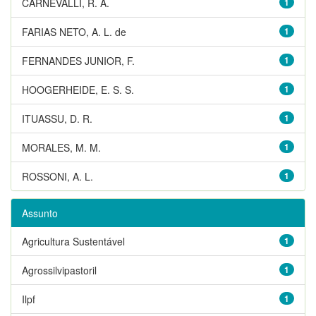
CARNEVALLI, R. A.
1
FARIAS NETO, A. L. de
1
FERNANDES JUNIOR, F.
1
HOOGERHEIDE, E. S. S.
1
ITUASSU, D. R.
1
MORALES, M. M.
1
ROSSONI, A. L.
1
Assunto
Agricultura Sustentável
1
Agrossilvipastoril
1
Ilpf
1