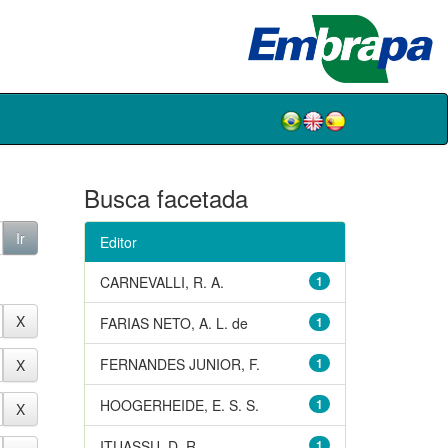
Busca facetada
Editor
CARNEVALLI, R. A.
1
FARIAS NETO, A. L. de
1
FERNANDES JUNIOR, F.
1
HOOGERHEIDE, E. S. S.
1
ITUASSU, D. R.
1