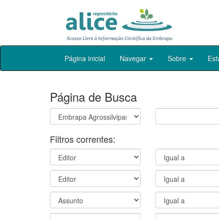
Skip
Página inicial
Navegar
Sobre
Est
navigation
Página de Busca
Filtros correntes: