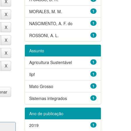
MORALES, M. M.
1
NASCIMENTO, A. F. do
1
ROSSONI, A. L.
1
Assunto
Agricultura Sustentável
1
Ilpf
1
Mato Grosso
1
Sistemas integrados
1
Ano de publicação
2019
1