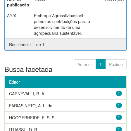
publicação
2019
Embrapa Agrossilvipastoril:
-
primeiras contribuições para o
desenvolvimento de uma
agropecuária sustentável.
Resultado 1-1 de 1.
Anterior
1
Póximo
Busca facetada
Editor
CARNEVALLI, R. A.
1
FARIAS NETO, A. L. de
1
HOOGERHEIDE, E. S. S.
1
ITUASSU, D. R.
1