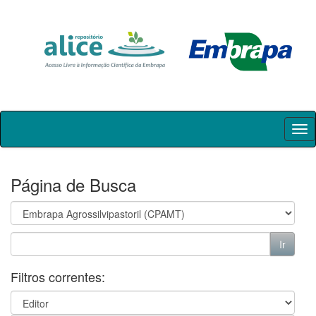
Skip
navigation
Página de Busca
Filtros correntes: