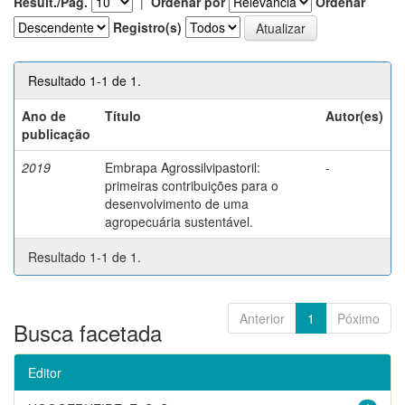
Result./Pág.
|
Ordenar por
Ordenar
Registro(s)
Resultado 1-1 de 1.
Ano de
Título
Autor(es)
publicação
2019
Embrapa Agrossilvipastoril:
-
primeiras contribuições para o
desenvolvimento de uma
agropecuária sustentável.
Resultado 1-1 de 1.
Anterior
1
Póximo
Busca facetada
Editor