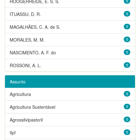
HOOGERHEIDE, E. S. S.
1
ITUASSU, D. R.
1
MAGALHÃES, C. A. de S.
1
MORALES, M. M.
1
NASCIMENTO, A. F. do
1
ROSSONI, A. L.
1
Assunto
Agricultura
1
Agricultura Sustentável
1
Agrossilvipastoril
1
Ilpf
1