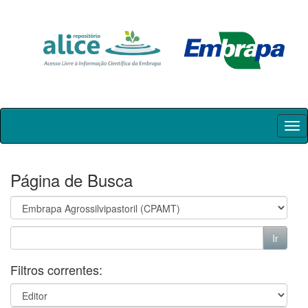
Skip
navigation
Página de Busca
Filtros correntes: