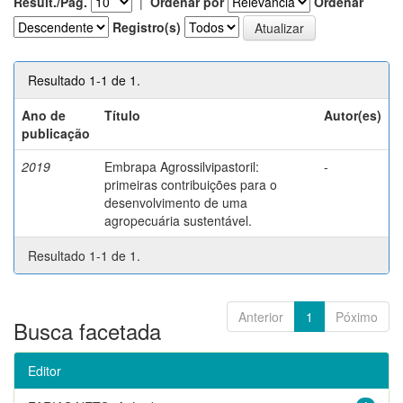
Result./Pág.
|
Ordenar por
Ordenar
Registro(s)
Resultado 1-1 de 1.
Ano de
Título
Autor(es)
publicação
2019
Embrapa Agrossilvipastoril:
-
primeiras contribuições para o
desenvolvimento de uma
agropecuária sustentável.
Resultado 1-1 de 1.
Anterior
1
Póximo
Busca facetada
Editor