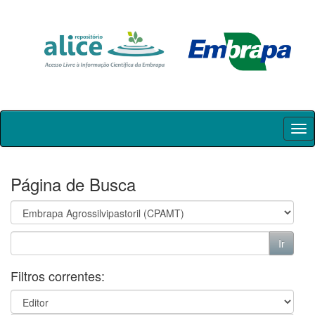
Skip
navigation
Página de Busca
Filtros correntes: