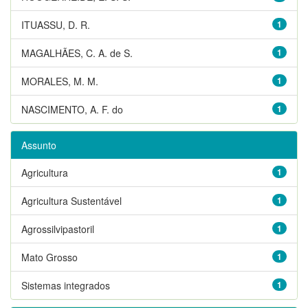
ITUASSU, D. R.
1
MAGALHÃES, C. A. de S.
1
MORALES, M. M.
1
NASCIMENTO, A. F. do
1
Assunto
Agricultura
1
Agricultura Sustentável
1
Agrossilvipastoril
1
Mato Grosso
1
Sistemas integrados
1