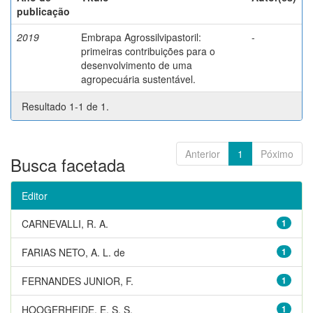
publicação
2019
Embrapa Agrossilvipastoril:
-
primeiras contribuições para o
desenvolvimento de uma
agropecuária sustentável.
Resultado 1-1 de 1.
Anterior
1
Póximo
Busca facetada
Editor
CARNEVALLI, R. A.
1
FARIAS NETO, A. L. de
1
FERNANDES JUNIOR, F.
1
HOOGERHEIDE, E. S. S.
1