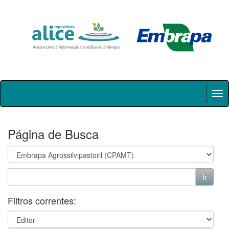
Skip
navigation
Página de Busca
Filtros correntes: