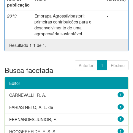
publicação
2019
Embrapa Agrossilvipastoril:
-
primeiras contribuições para o
desenvolvimento de uma
agropecuária sustentável.
Resultado 1-1 de 1.
Anterior
1
Póximo
Busca facetada
Editor
CARNEVALLI, R. A.
1
FARIAS NETO, A. L. de
1
FERNANDES JUNIOR, F.
1
HOOGERHEIDE, E. S. S.
1