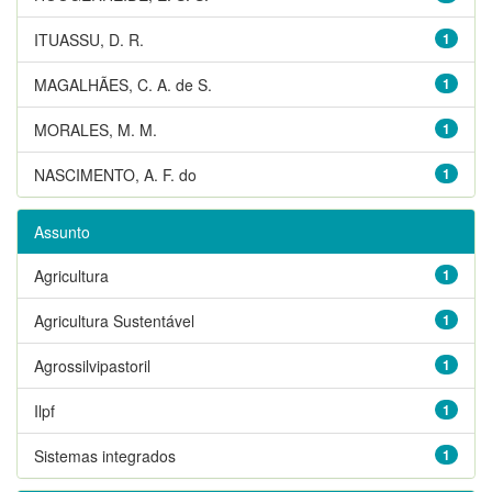
ITUASSU, D. R.
1
MAGALHÃES, C. A. de S.
1
MORALES, M. M.
1
NASCIMENTO, A. F. do
1
Assunto
Agricultura
1
Agricultura Sustentável
1
Agrossilvipastoril
1
Ilpf
1
Sistemas integrados
1