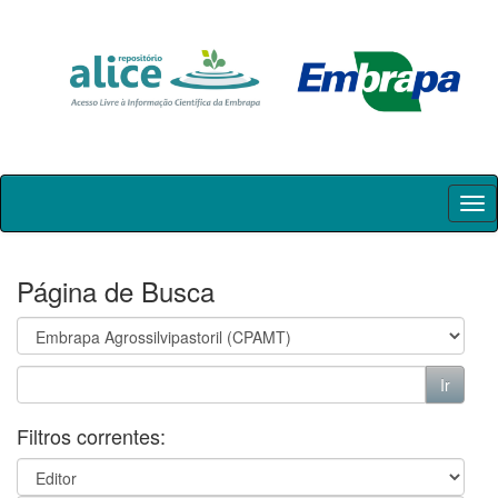
Skip
navigation
Página de Busca
Filtros correntes: