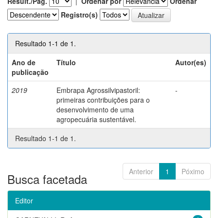
Result./Pág.
|
Ordenar por
Ordenar
Registro(s)
Resultado 1-1 de 1.
Ano de
Título
Autor(es)
publicação
2019
Embrapa Agrossilvipastoril:
-
primeiras contribuições para o
desenvolvimento de uma
agropecuária sustentável.
Resultado 1-1 de 1.
Anterior
1
Póximo
Busca facetada
Editor