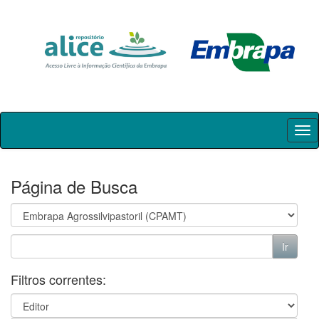
Skip
navigation
Página de Busca
Filtros correntes: