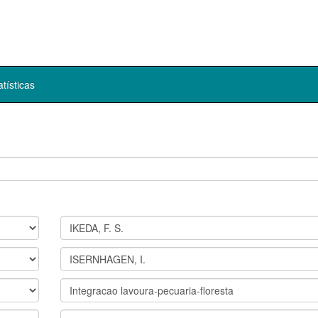
atísticas