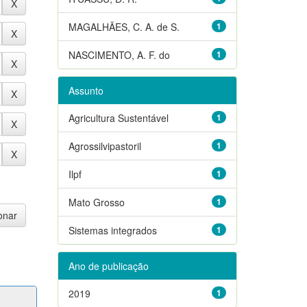
MAGALHÃES, C. A. de S.
1
NASCIMENTO, A. F. do
1
Assunto
Agricultura Sustentável
1
Agrossilvipastoril
1
Ilpf
1
Mato Grosso
1
Sistemas integrados
1
Ano de publicação
2019
1