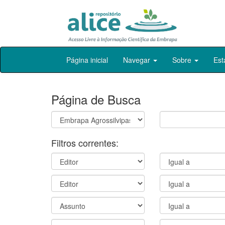
Skip
Página inicial
Navegar
Sobre
Est
navigation
Página de Busca
Filtros correntes: