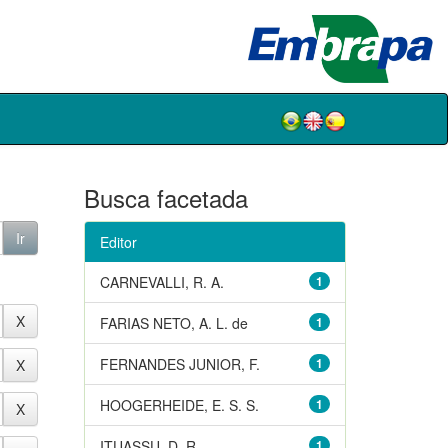
Busca facetada
Editor
CARNEVALLI, R. A.
1
FARIAS NETO, A. L. de
1
FERNANDES JUNIOR, F.
1
HOOGERHEIDE, E. S. S.
1
ITUASSU, D. R.
1