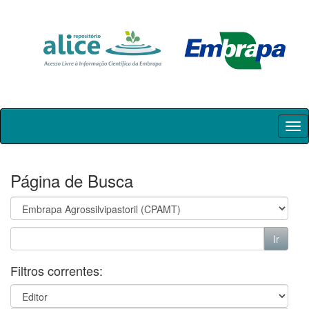
Skip
navigation
Página de Busca
Filtros correntes: