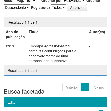
Result./Pág.
|
Ordenar por
Ordenar
Registro(s)
Resultado 1-1 de 1.
Ano de
Título
Autor(es)
publicação
2019
Embrapa Agrossilvipastoril:
-
primeiras contribuições para o
desenvolvimento de uma
agropecuária sustentável.
Resultado 1-1 de 1.
Anterior
1
Póximo
Busca facetada
Editor