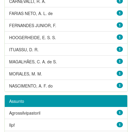
CARNEVALLI, R. A.
1
FARIAS NETO, A. L. de
1
FERNANDES JUNIOR, F.
1
HOOGERHEIDE, E. S. S.
1
ITUASSU, D. R.
1
MAGALHÃES, C. A. de S.
1
MORALES, M. M.
1
NASCIMENTO, A. F. do
1
Assunto
Agrossilvipastoril
1
Ilpf
1