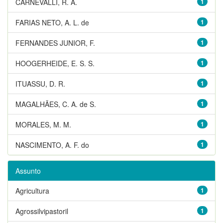
CARNEVALLI, R. A.
1
FARIAS NETO, A. L. de
1
FERNANDES JUNIOR, F.
1
HOOGERHEIDE, E. S. S.
1
ITUASSU, D. R.
1
MAGALHÃES, C. A. de S.
1
MORALES, M. M.
1
NASCIMENTO, A. F. do
1
Assunto
Agricultura
1
Agrossilvipastoril
1