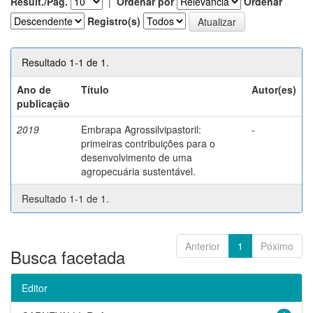
Result./Pág.
|
Ordenar por
Ordenar
Registro(s)
Resultado 1-1 de 1.
Ano de
Título
Autor(es)
publicação
2019
Embrapa Agrossilvipastoril:
-
primeiras contribuições para o
desenvolvimento de uma
agropecuária sustentável.
Resultado 1-1 de 1.
Anterior
1
Póximo
Busca facetada
Editor