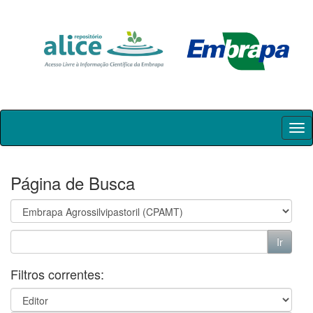
Skip
navigation
Página de Busca
Filtros correntes: