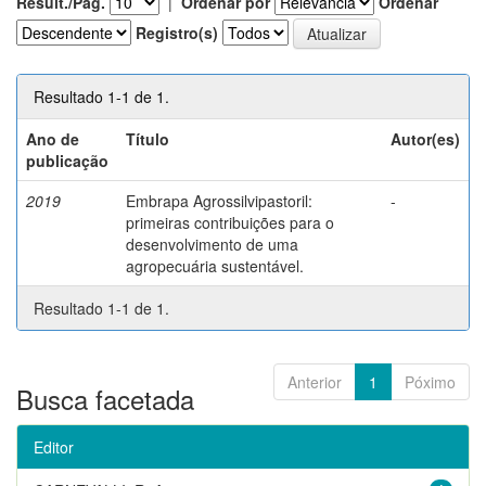
Result./Pág.
|
Ordenar por
Ordenar
Registro(s)
Resultado 1-1 de 1.
Ano de
Título
Autor(es)
publicação
2019
Embrapa Agrossilvipastoril:
-
primeiras contribuições para o
desenvolvimento de uma
agropecuária sustentável.
Resultado 1-1 de 1.
Anterior
1
Póximo
Busca facetada
Editor