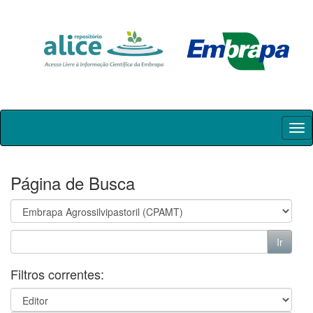
Skip
navigation
Página de Busca
Filtros correntes: