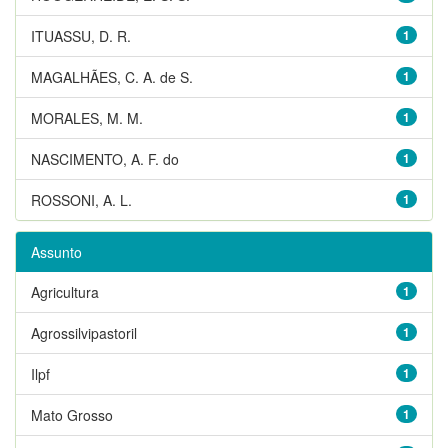
ITUASSU, D. R.
1
MAGALHÃES, C. A. de S.
1
MORALES, M. M.
1
NASCIMENTO, A. F. do
1
ROSSONI, A. L.
1
Assunto
Agricultura
1
Agrossilvipastoril
1
Ilpf
1
Mato Grosso
1