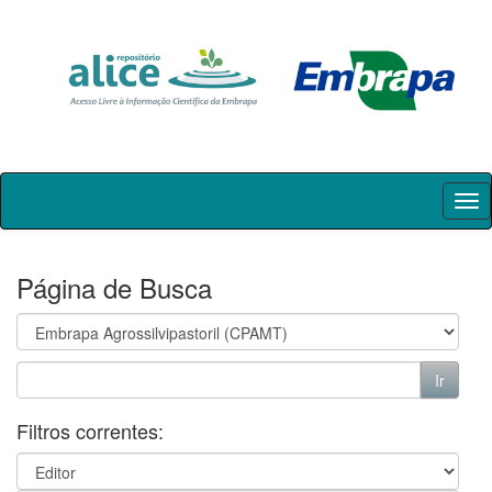
Skip
navigation
Página de Busca
Filtros correntes: