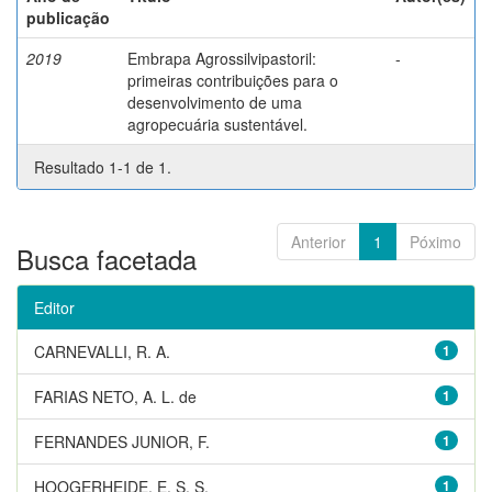
publicação
2019
Embrapa Agrossilvipastoril:
-
primeiras contribuições para o
desenvolvimento de uma
agropecuária sustentável.
Resultado 1-1 de 1.
Anterior
1
Póximo
Busca facetada
Editor
CARNEVALLI, R. A.
1
FARIAS NETO, A. L. de
1
FERNANDES JUNIOR, F.
1
HOOGERHEIDE, E. S. S.
1