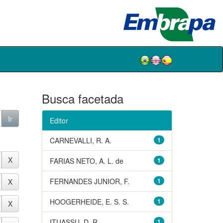
Busca facetada
Editor
CARNEVALLI, R. A.
1
FARIAS NETO, A. L. de
1
FERNANDES JUNIOR, F.
1
HOOGERHEIDE, E. S. S.
1
ITUASSU, D. R.
1