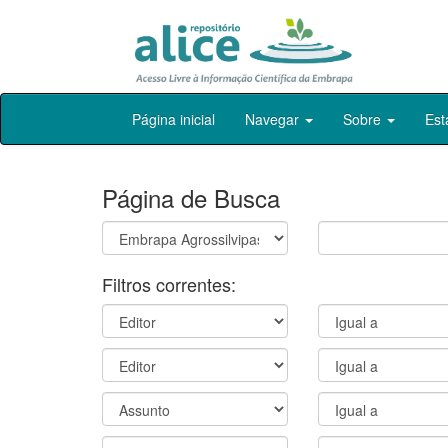
Skip
Página inicial
Navegar
Sobre
Est
navigation
Página de Busca
Filtros correntes: