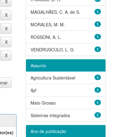
MAGALHÃES, C. A. de S.
1
MORALES, M. M.
1
ROSSONI, A. L.
1
VENDRUSCULO, L. G.
1
Assunto
Agricultura Sustentável
1
Ilpf
1
Mato Grosso
1
Sistemas integrados
1
Ano de publicação
tor(es)