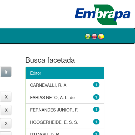
Busca facetada
Editor
CARNEVALLI, R. A.
1
FARIAS NETO, A. L. de
1
FERNANDES JUNIOR, F.
1
HOOGERHEIDE, E. S. S.
1
ITUASSU, D. R.
1