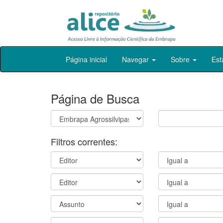
Skip
Página inicial
Navegar
Sobre
Est
navigation
Página de Busca
Filtros correntes: