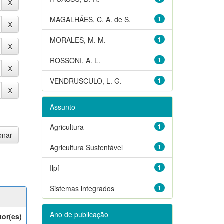
MAGALHÃES, C. A. de S.
1
MORALES, M. M.
1
ROSSONI, A. L.
1
VENDRUSCULO, L. G.
1
Assunto
Agricultura
1
Agricultura Sustentável
1
Ilpf
1
Sistemas integrados
1
Ano de publicação
tor(es)