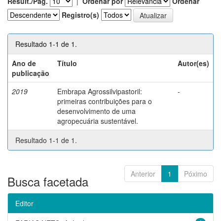
Result./Pág.
|
Ordenar por
Ordenar
Registro(s)
Resultado 1-1 de 1.
Ano de
Título
Autor(es)
publicação
2019
Embrapa Agrossilvipastoril:
-
primeiras contribuições para o
desenvolvimento de uma
agropecuária sustentável.
Resultado 1-1 de 1.
Anterior
1
Póximo
Busca facetada
Editor