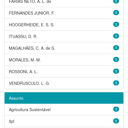
FARIAS NETO, A. L. de
1
FERNANDES JUNIOR, F.
1
HOOGERHEIDE, E. S. S.
1
ITUASSU, D. R.
1
MAGALHÃES, C. A. de S.
1
MORALES, M. M.
1
ROSSONI, A. L.
1
VENDRUSCULO, L. G.
1
Assunto
Agricultura Sustentável
1
Ilpf
1