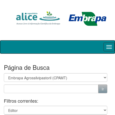
Skip
navigation
Página de Busca
Filtros correntes: