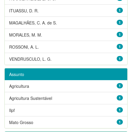
ITUASSU, D. R.
1
MAGALHÃES, C. A. de S.
1
MORALES, M. M.
1
ROSSONI, A. L.
1
VENDRUSCULO, L. G.
1
Assunto
Agricultura
1
Agricultura Sustentável
1
Ilpf
1
Mato Grosso
1