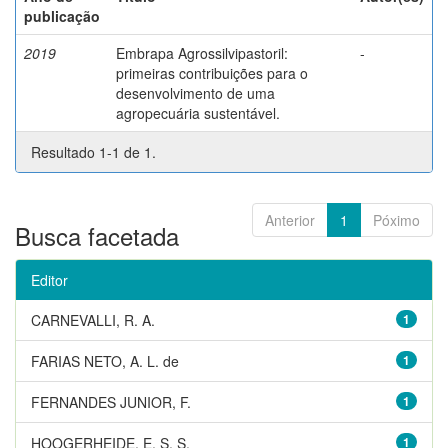
publicação
2019
Embrapa Agrossilvipastoril:
-
primeiras contribuições para o
desenvolvimento de uma
agropecuária sustentável.
Resultado 1-1 de 1.
Anterior
1
Póximo
Busca facetada
Editor
CARNEVALLI, R. A.
1
FARIAS NETO, A. L. de
1
FERNANDES JUNIOR, F.
1
HOOGERHEIDE, E. S. S.
1