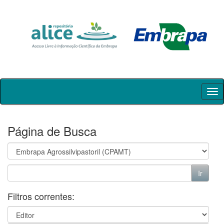
Skip
navigation
Página de Busca
Filtros correntes: