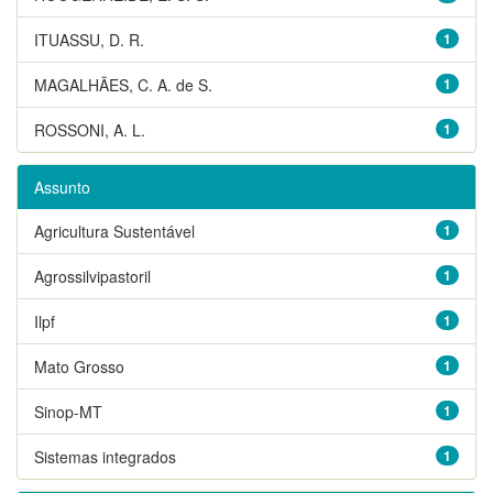
ITUASSU, D. R.
1
MAGALHÃES, C. A. de S.
1
ROSSONI, A. L.
1
Assunto
Agricultura Sustentável
1
Agrossilvipastoril
1
Ilpf
1
Mato Grosso
1
Sinop-MT
1
Sistemas integrados
1