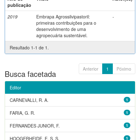
publicação
2019
Embrapa Agrossilvipastoril:
-
primeiras contribuições para o
desenvolvimento de uma
agropecuária sustentável.
Resultado 1-1 de 1.
Anterior
1
Póximo
Busca facetada
Editor
CARNEVALLI, R. A.
1
FARIA, G. R.
1
FERNANDES JUNIOR, F.
1
HOOGERHEIDE, E. S. S.
1