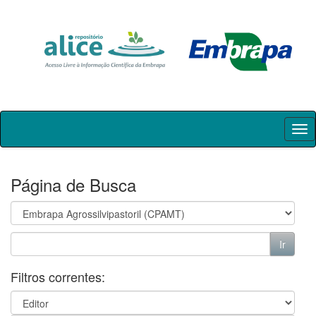
Skip
navigation
Página de Busca
Filtros correntes: