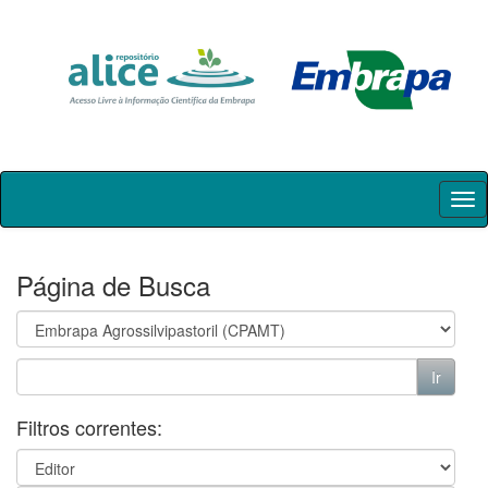
Skip
navigation
Página de Busca
Filtros correntes: