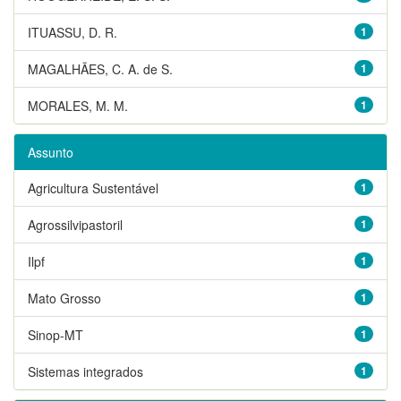
ITUASSU, D. R.
1
MAGALHÃES, C. A. de S.
1
MORALES, M. M.
1
Assunto
Agricultura Sustentável
1
Agrossilvipastoril
1
Ilpf
1
Mato Grosso
1
Sinop-MT
1
Sistemas integrados
1