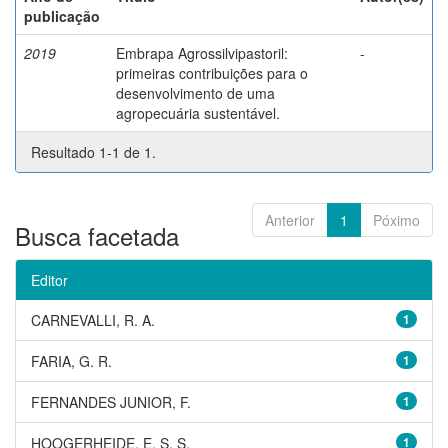
publicação
2019
Embrapa Agrossilvipastoril:
-
primeiras contribuições para o
desenvolvimento de uma
agropecuária sustentável.
Resultado 1-1 de 1.
Anterior
1
Póximo
Busca facetada
Editor
CARNEVALLI, R. A.
1
FARIA, G. R.
1
FERNANDES JUNIOR, F.
1
HOOGERHEIDE, E. S. S.
1