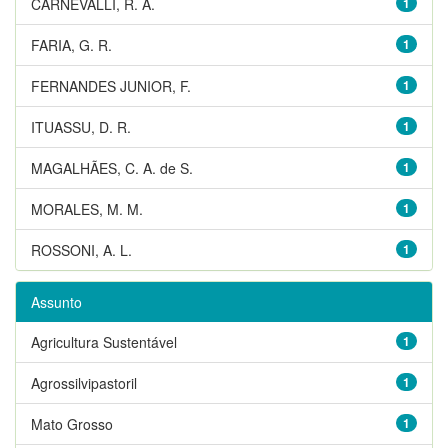
CARNEVALLI, R. A.
1
FARIA, G. R.
1
FERNANDES JUNIOR, F.
1
ITUASSU, D. R.
1
MAGALHÃES, C. A. de S.
1
MORALES, M. M.
1
ROSSONI, A. L.
1
Assunto
Agricultura Sustentável
1
Agrossilvipastoril
1
Mato Grosso
1