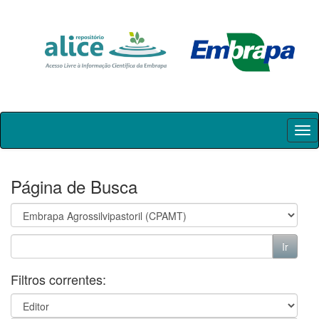
Skip
navigation
Página de Busca
Filtros correntes: