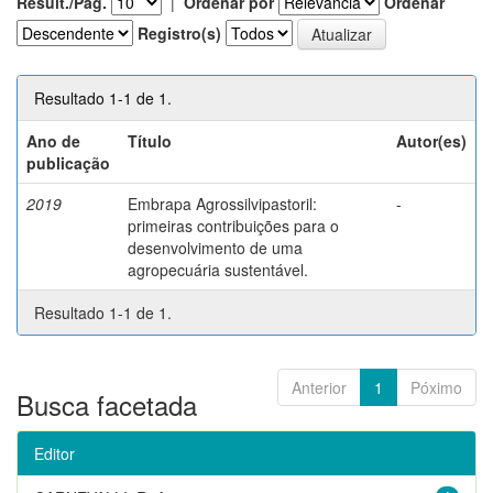
Result./Pág.
|
Ordenar por
Ordenar
Registro(s)
Resultado 1-1 de 1.
Ano de
Título
Autor(es)
publicação
2019
Embrapa Agrossilvipastoril:
-
primeiras contribuições para o
desenvolvimento de uma
agropecuária sustentável.
Resultado 1-1 de 1.
Anterior
1
Póximo
Busca facetada
Editor