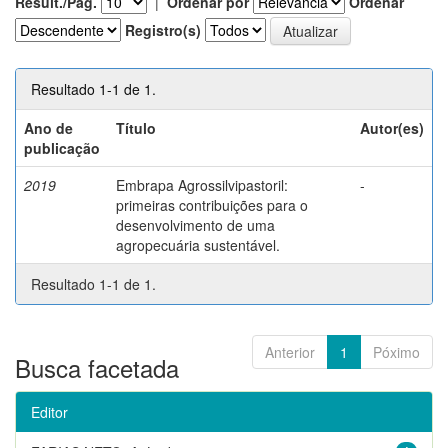
Result./Pág.
|
Ordenar por
Ordenar
Registro(s)
Resultado 1-1 de 1.
Ano de
Título
Autor(es)
publicação
2019
Embrapa Agrossilvipastoril:
-
primeiras contribuições para o
desenvolvimento de uma
agropecuária sustentável.
Resultado 1-1 de 1.
Anterior
1
Póximo
Busca facetada
Editor