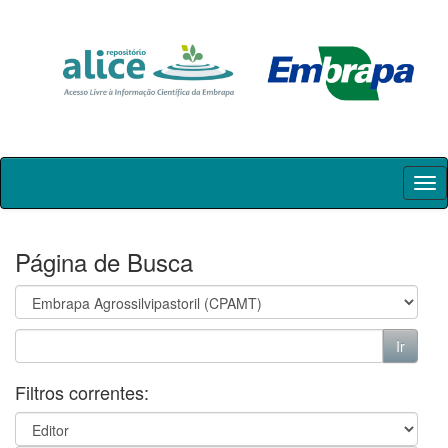
Skip
navigation
Página de Busca
Filtros correntes: