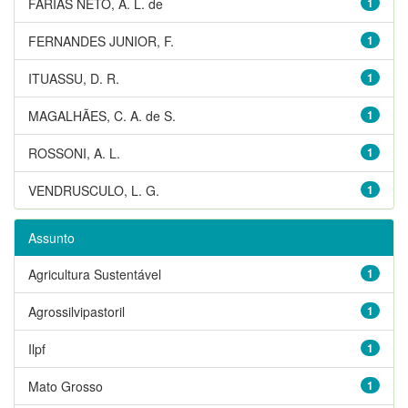
FARIAS NETO, A. L. de
1
FERNANDES JUNIOR, F.
1
ITUASSU, D. R.
1
MAGALHÃES, C. A. de S.
1
ROSSONI, A. L.
1
VENDRUSCULO, L. G.
1
Assunto
Agricultura Sustentável
1
Agrossilvipastoril
1
Ilpf
1
Mato Grosso
1