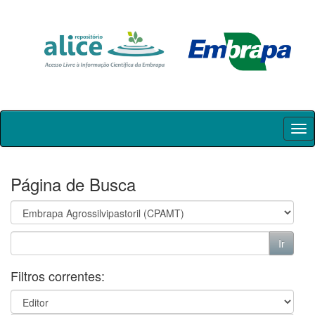
Skip
navigation
Página de Busca
Filtros correntes: