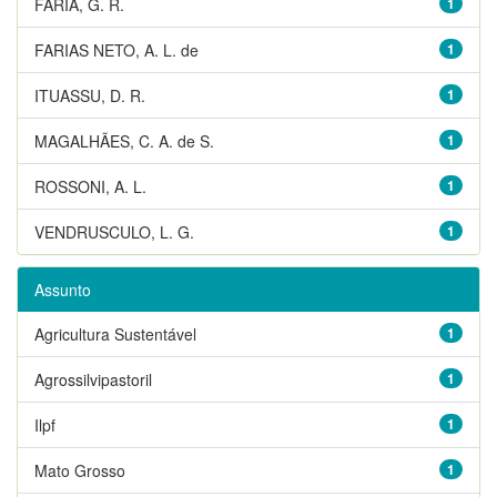
FARIA, G. R.
1
FARIAS NETO, A. L. de
1
ITUASSU, D. R.
1
MAGALHÃES, C. A. de S.
1
ROSSONI, A. L.
1
VENDRUSCULO, L. G.
1
Assunto
Agricultura Sustentável
1
Agrossilvipastoril
1
Ilpf
1
Mato Grosso
1