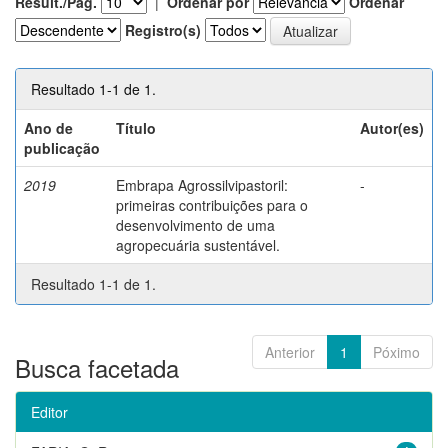
Result./Pág.
|
Ordenar por
Ordenar
Registro(s)
Resultado 1-1 de 1.
Ano de
Título
Autor(es)
publicação
2019
Embrapa Agrossilvipastoril:
-
primeiras contribuições para o
desenvolvimento de uma
agropecuária sustentável.
Resultado 1-1 de 1.
Anterior
1
Póximo
Busca facetada
Editor