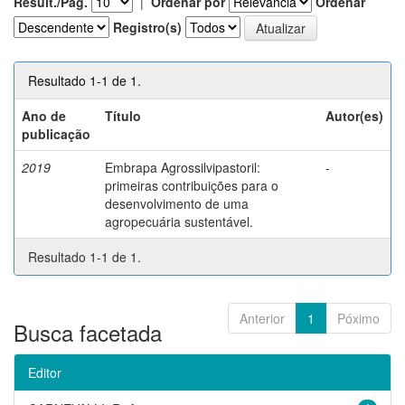
Result./Pág.
|
Ordenar por
Ordenar
Registro(s)
Resultado 1-1 de 1.
Ano de
Título
Autor(es)
publicação
2019
Embrapa Agrossilvipastoril:
-
primeiras contribuições para o
desenvolvimento de uma
agropecuária sustentável.
Resultado 1-1 de 1.
Anterior
1
Póximo
Busca facetada
Editor