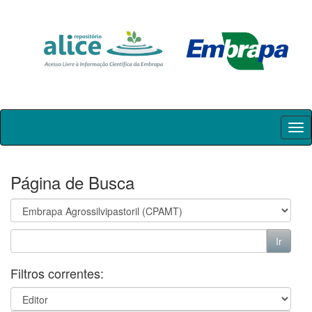
Skip
navigation
Página de Busca
Filtros correntes: