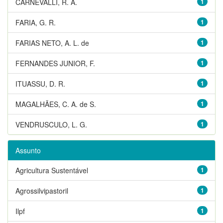
CARNEVALLI, R. A.
1
FARIA, G. R.
1
FARIAS NETO, A. L. de
1
FERNANDES JUNIOR, F.
1
ITUASSU, D. R.
1
MAGALHÃES, C. A. de S.
1
VENDRUSCULO, L. G.
1
Assunto
Agricultura Sustentável
1
Agrossilvipastoril
1
Ilpf
1