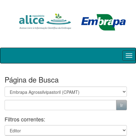
Skip
navigation
Página de Busca
Filtros correntes: