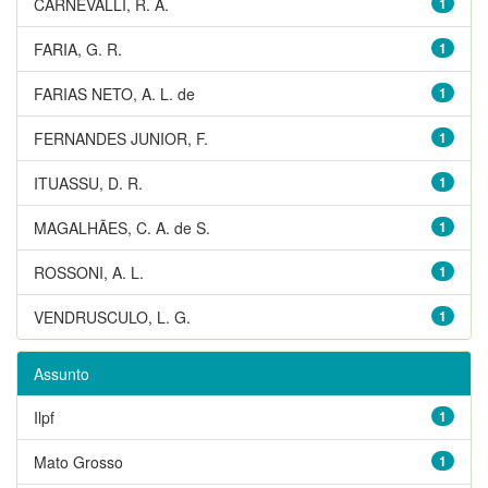
CARNEVALLI, R. A.
1
FARIA, G. R.
1
FARIAS NETO, A. L. de
1
FERNANDES JUNIOR, F.
1
ITUASSU, D. R.
1
MAGALHÃES, C. A. de S.
1
ROSSONI, A. L.
1
VENDRUSCULO, L. G.
1
Assunto
Ilpf
1
Mato Grosso
1