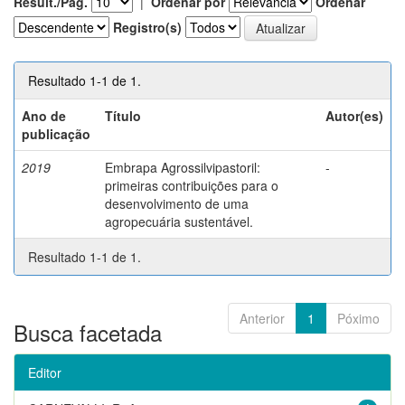
Result./Pág.
|
Ordenar por
Ordenar
Registro(s)
Resultado 1-1 de 1.
Ano de
Título
Autor(es)
publicação
2019
Embrapa Agrossilvipastoril:
-
primeiras contribuições para o
desenvolvimento de uma
agropecuária sustentável.
Resultado 1-1 de 1.
Anterior
1
Póximo
Busca facetada
Editor