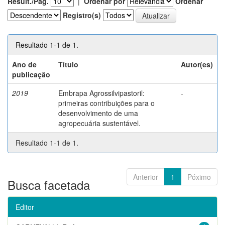
Result./Pág.
|
Ordenar por
Ordenar
Registro(s)
Resultado 1-1 de 1.
Ano de
Título
Autor(es)
publicação
2019
Embrapa Agrossilvipastoril:
-
primeiras contribuições para o
desenvolvimento de uma
agropecuária sustentável.
Resultado 1-1 de 1.
Anterior
1
Póximo
Busca facetada
Editor