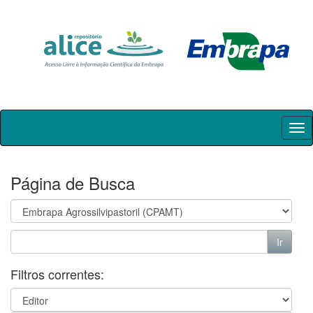
Skip
navigation
Página de Busca
Filtros correntes: