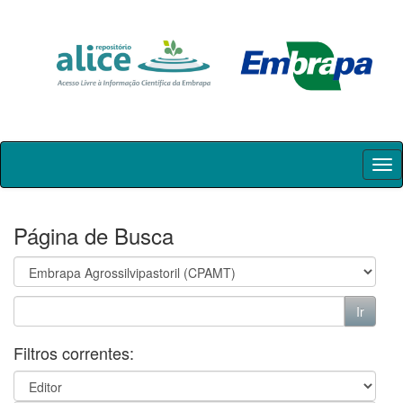
Skip
navigation
Página de Busca
Filtros correntes: