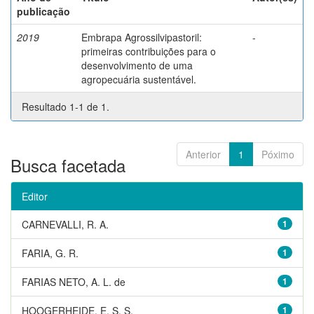
publicação
2019
Embrapa Agrossilvipastoril:
-
primeiras contribuições para o
desenvolvimento de uma
agropecuária sustentável.
Resultado 1-1 de 1.
Anterior
1
Póximo
Busca facetada
Editor
CARNEVALLI, R. A.
1
FARIA, G. R.
1
FARIAS NETO, A. L. de
1
HOOGERHEIDE, E. S. S.
1