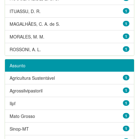
ITUASSU, D. R.
1
MAGALHÃES, C. A. de S.
1
MORALES, M. M.
1
ROSSONI, A. L.
1
Assunto
Agricultura Sustentável
1
Agrossilvipastoril
1
Ilpf
1
Mato Grosso
1
Sinop-MT
1