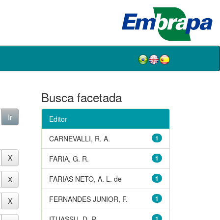
Busca facetada
Editor
CARNEVALLI, R. A.
1
FARIA, G. R.
1
FARIAS NETO, A. L. de
1
FERNANDES JUNIOR, F.
1
ITUASSU, D. R.
1