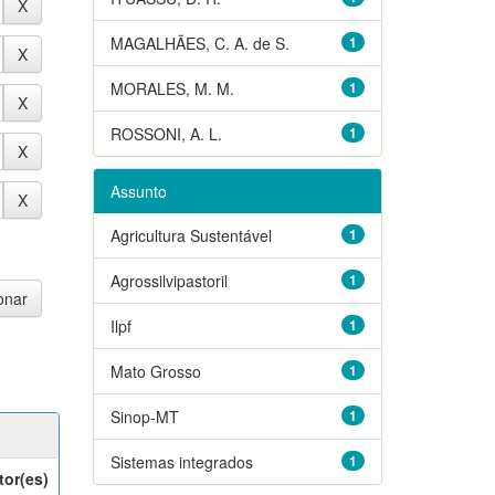
MAGALHÃES, C. A. de S.
1
MORALES, M. M.
1
ROSSONI, A. L.
1
Assunto
Agricultura Sustentável
1
Agrossilvipastoril
1
Ilpf
1
Mato Grosso
1
Sinop-MT
1
Sistemas integrados
1
tor(es)