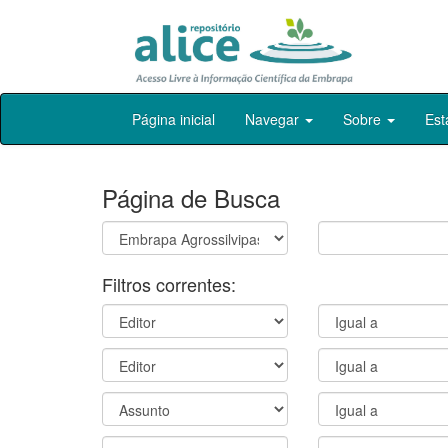
Skip
Página inicial
Navegar
Sobre
Est
navigation
Página de Busca
Filtros correntes: