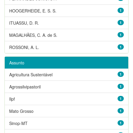
HOOGERHEIDE, E. S. S.
1
ITUASSU, D. R.
1
MAGALHÃES, C. A. de S.
1
ROSSONI, A. L.
1
Assunto
Agricultura Sustentável
1
Agrossilvipastoril
1
Ilpf
1
Mato Grosso
1
Sinop-MT
1