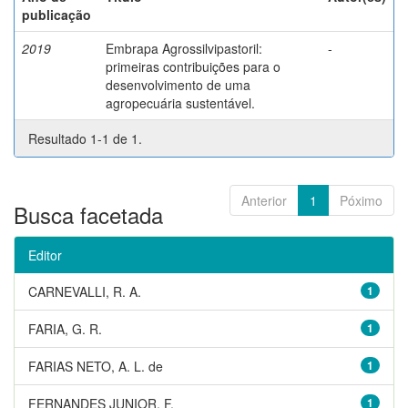
publicação
2019
Embrapa Agrossilvipastoril:
-
primeiras contribuições para o
desenvolvimento de uma
agropecuária sustentável.
Resultado 1-1 de 1.
Anterior
1
Póximo
Busca facetada
Editor
CARNEVALLI, R. A.
1
FARIA, G. R.
1
FARIAS NETO, A. L. de
1
FERNANDES JUNIOR, F.
1