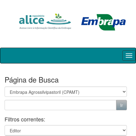
Skip
navigation
Página de Busca
Filtros correntes: