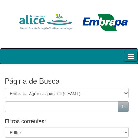
Skip
navigation
Página de Busca
Filtros correntes: