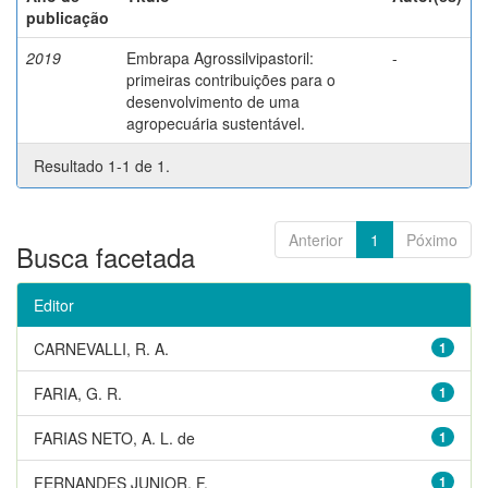
publicação
2019
Embrapa Agrossilvipastoril:
-
primeiras contribuições para o
desenvolvimento de uma
agropecuária sustentável.
Resultado 1-1 de 1.
Anterior
1
Póximo
Busca facetada
Editor
CARNEVALLI, R. A.
1
FARIA, G. R.
1
FARIAS NETO, A. L. de
1
FERNANDES JUNIOR, F.
1