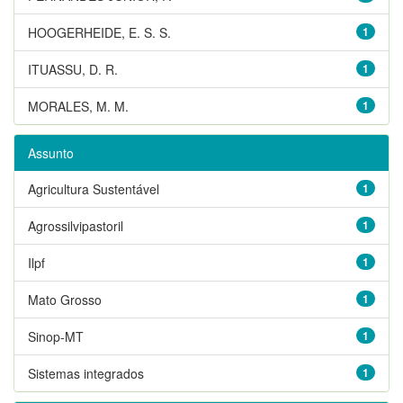
HOOGERHEIDE, E. S. S.
1
ITUASSU, D. R.
1
MORALES, M. M.
1
Assunto
Agricultura Sustentável
1
Agrossilvipastoril
1
Ilpf
1
Mato Grosso
1
Sinop-MT
1
Sistemas integrados
1