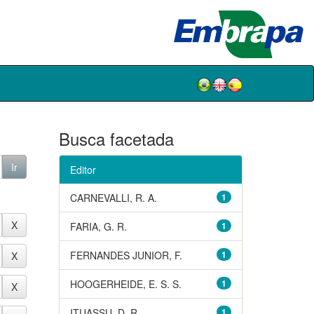
Busca facetada
Editor
CARNEVALLI, R. A.
1
FARIA, G. R.
1
FERNANDES JUNIOR, F.
1
HOOGERHEIDE, E. S. S.
1
ITUASSU, D. R.
1