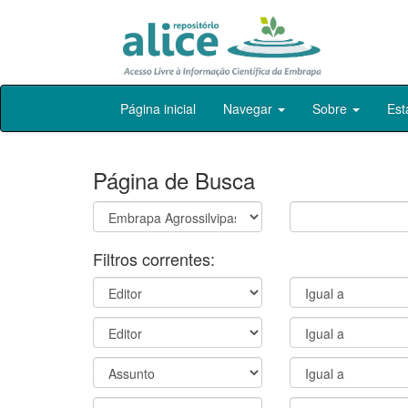
Skip
Página inicial
Navegar
Sobre
Est
navigation
Página de Busca
Filtros correntes: