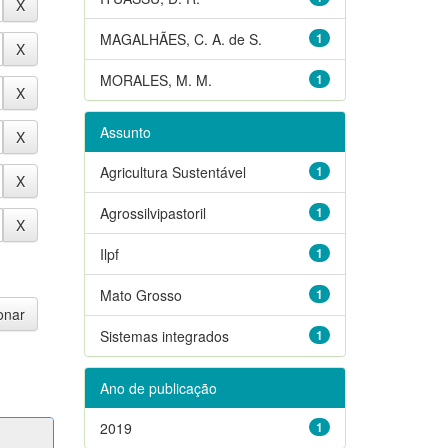
MAGALHÃES, C. A. de S.
1
MORALES, M. M.
1
Assunto
Agricultura Sustentável
1
Agrossilvipastoril
1
Ilpf
1
Mato Grosso
1
Sistemas integrados
1
Ano de publicação
2019
1