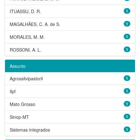
ITUASSU, D. R.
1
MAGALHÃES, C. A. de S.
1
MORALES, M. M.
1
ROSSONI, A. L.
1
Assunto
Agrossilvipastoril
1
Ilpf
1
Mato Grosso
1
Sinop-MT
1
Sistemas integrados
1