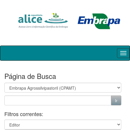
Skip
navigation
Página de Busca
Filtros correntes: