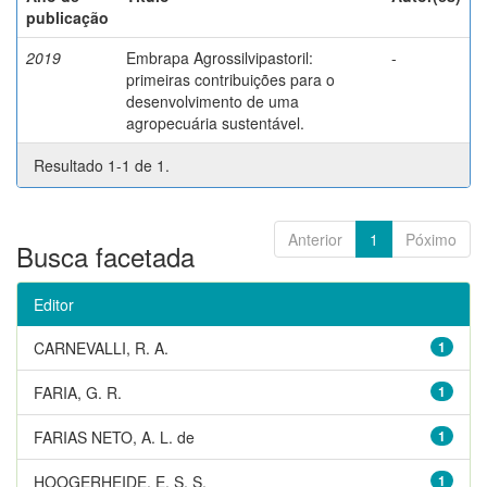
publicação
2019
Embrapa Agrossilvipastoril:
-
primeiras contribuições para o
desenvolvimento de uma
agropecuária sustentável.
Resultado 1-1 de 1.
Anterior
1
Póximo
Busca facetada
Editor
CARNEVALLI, R. A.
1
FARIA, G. R.
1
FARIAS NETO, A. L. de
1
HOOGERHEIDE, E. S. S.
1