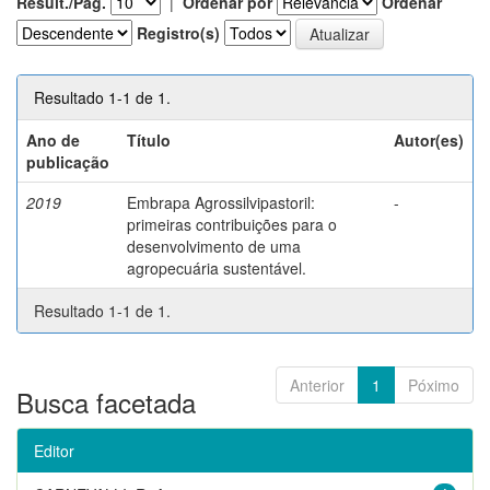
Result./Pág.
|
Ordenar por
Ordenar
Registro(s)
Resultado 1-1 de 1.
Ano de
Título
Autor(es)
publicação
2019
Embrapa Agrossilvipastoril:
-
primeiras contribuições para o
desenvolvimento de uma
agropecuária sustentável.
Resultado 1-1 de 1.
Anterior
1
Póximo
Busca facetada
Editor