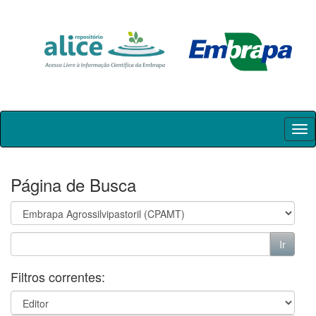
Skip
navigation
Página de Busca
Filtros correntes: