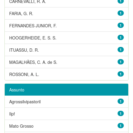
CARNEVALLI, R. A.
1
FARIA, G. R.
1
FERNANDES JUNIOR, F.
1
HOOGERHEIDE, E. S. S.
1
ITUASSU, D. R.
1
MAGALHÃES, C. A. de S.
1
ROSSONI, A. L.
1
Assunto
Agrossilvipastoril
1
Ilpf
1
Mato Grosso
1